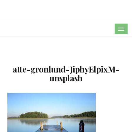
TOG
NAVI
atte-gronlund-JiphyElpixM-
unsplash