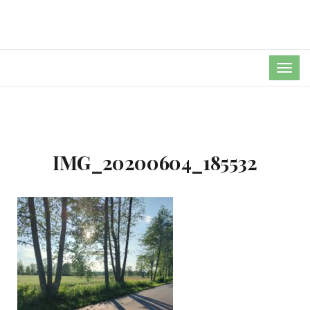
TOG
NAVI
IMG_20200604_185532