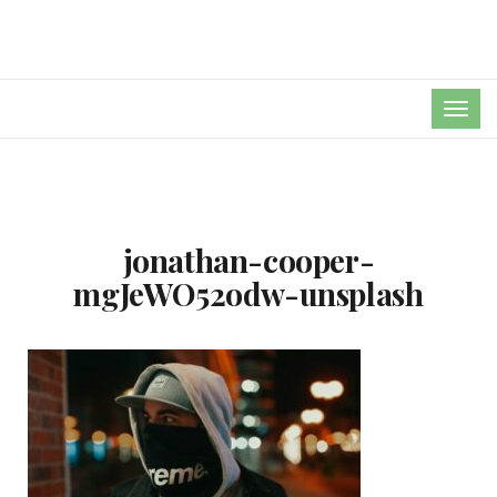
TOG
NAVI
jonathan-cooper-
mgJeWO52odw-unsplash