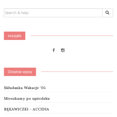
SEARCH
FOR:
soszjale
Ostatnie wpisy
Składanka Wakacje ’05
Mieszkamy po sąsiedzku
RĘKAWICZKI – ACCIDIA