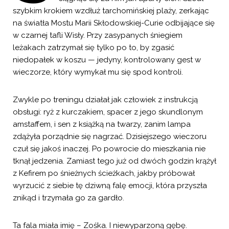
szybkim krokiem wzdłuż tarchomińskiej plaży, zerkając
na światła Mostu Marii Skłodowskiej-Curie odbijające się
w czarnej tafli Wisły. Przy zasypanych śniegiem
leżakach zatrzymał się tylko po to, by zgasić
niedopałek w koszu — jedyny, kontrolowany gest w
wieczorze, który wymykał mu się spod kontroli.
Zwykle po treningu działał jak człowiek z instrukcją
obsługi: ryż z kurczakiem, spacer z jego skundlonym
amstaffem, i sen z książką na twarzy, zanim lampa
zdążyła porządnie się nagrzać. Dzisiejszego wieczoru
czuł się jakoś inaczej. Po powrocie do mieszkania nie
tknął jedzenia. Zamiast tego już od dwóch godzin krążył
z Kefirem po śnieżnych ścieżkach, jakby próbował
wyrzucić z siebie tę dziwną falę emocji, która przyszła
znikąd i trzymała go za gardło.
Ta fala miała imię – Zośka. I niewyparzoną gębę.