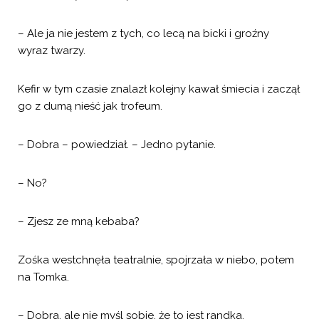
– Ale ja nie jestem z tych, co lecą na bicki i groźny
wyraz twarzy.
Kefir w tym czasie znalazł kolejny kawał śmiecia i zaczął
go z dumą nieść jak trofeum.
– Dobra – powiedział. – Jedno pytanie.
– No?
– Zjesz ze mną kebaba?
Zośka westchnęła teatralnie, spojrzała w niebo, potem
na Tomka.
– Dobra, ale nie myśl sobie, że to jest randka.