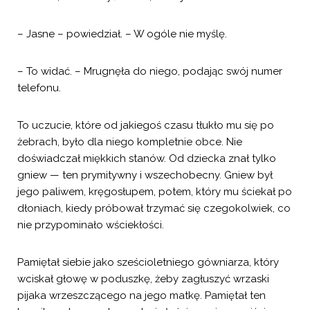
– Jasne – powiedział. – W ogóle nie myślę.
– To widać. – Mrugnęła do niego, podając swój numer
telefonu.
To uczucie, które od jakiegoś czasu tłukło mu się po
żebrach, było dla niego kompletnie obce. Nie
doświadczał miękkich stanów. Od dziecka znał tylko
gniew — ten prymitywny i wszechobecny. Gniew był
jego paliwem, kręgosłupem, potem, który mu ściekał po
dłoniach, kiedy próbował trzymać się czegokolwiek, co
nie przypominało wściekłości.
Pamiętał siebie jako sześcioletniego gówniarza, który
wciskał głowę w poduszkę, żeby zagłuszyć wrzaski
pijaka wrzeszczącego na jego matkę. Pamiętał ten