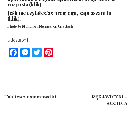
rozpusta (klik)
.
Jeśli nie czytałeś/aś proglogu, zapraszam
tu
(klik)
.
Photo by
Mohamed Nohassi
on
Unsplash
Udostępnij
Facebook
Messenger
Twitter
Pinterest
Post
Previous Post
Next Post
Tablica z osiemnastki
RĘKAWICZKI –
navigation
ACCIDIA