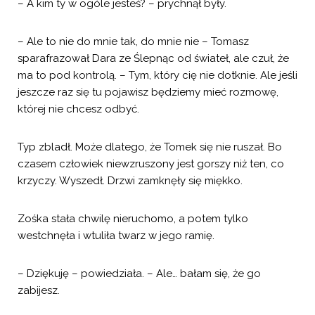
– A kim ty w ogóle jesteś? – prychnął były.
– Ale to nie do mnie tak, do mnie nie – Tomasz
sparafrazował Dara ze Ślepnąc od świateł, ale czuł, że
ma to pod kontrolą. – Tym, który cię nie dotknie. Ale jeśli
jeszcze raz się tu pojawisz będziemy mieć rozmowę,
której nie chcesz odbyć.
Typ zbladł. Może dlatego, że Tomek się nie ruszał. Bo
czasem człowiek niewzruszony jest gorszy niż ten, co
krzyczy. Wyszedł. Drzwi zamknęły się miękko.
Zośka stała chwilę nieruchomo, a potem tylko
westchnęła i wtuliła twarz w jego ramię.
– Dziękuję – powiedziała. – Ale… bałam się, że go
zabijesz.