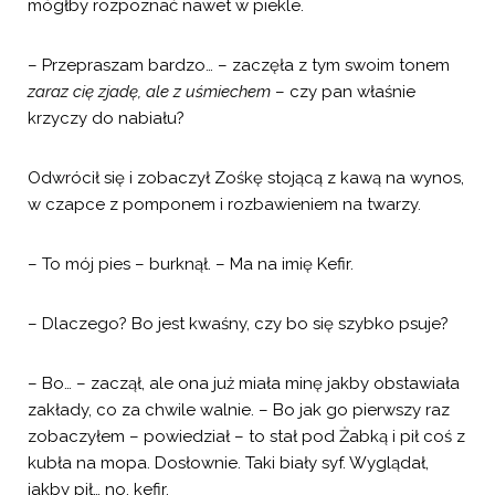
mógłby rozpoznać nawet w piekle.
– Przepraszam bardzo… – zaczęła z tym swoim tonem
zaraz cię zjadę, ale z uśmiechem
– czy pan właśnie
krzyczy do nabiału?
Odwrócił się i zobaczył Zośkę stojącą z kawą na wynos,
w czapce z pomponem i rozbawieniem na twarzy.
– To mój pies – burknął. – Ma na imię Kefir.
– Dlaczego? Bo jest kwaśny, czy bo się szybko psuje?
– Bo… – zaczął, ale ona już miała minę jakby obstawiała
zakłady, co za chwile walnie. – Bo jak go pierwszy raz
zobaczyłem – powiedział – to stał pod Żabką i pił coś z
kubła na mopa. Dosłownie. Taki biały syf. Wyglądał,
jakby pił… no, kefir.