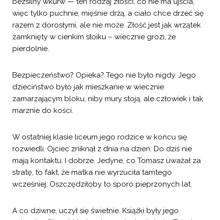
bezsilny wkurw — ten rodzaj złości, co nie ma ujścia,
więc tylko puchnie, mięśnie drżą, a ciało chce drzeć się
razem z dorosłymi, ale nie może. Złość jest jak wrzątek
zamknięty w cienkim słoiku – wiecznie grozi, że
pierdolnie.
Bezpieczeństwo? Opieka? Tego nie było nigdy. Jego
dzieciństwo było jak mieszkanie w wiecznie
zamarzającym bloku, niby mury stoją, ale człowiek i tak
marznie do kości.
W ostatniej klasie liceum jego rodzice w końcu się
rozwiedli. Ojciec zniknął z dnia na dzień. Do dziś nie
mają kontaktu. I dobrze. Jedyne, co Tomasz uważał za
stratę, to fakt, że matka nie wyrzuciła tamtego
wcześniej. Oszczędziłoby to sporo pieprzonych lat.
A co dziwne, uczył się świetnie. Książki były jego