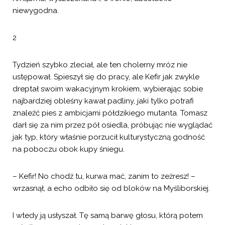
niewygodna.
2
Tydzień szybko zleciał, ale ten cholerny mróz nie
ustępował. Spieszył się do pracy, ale Kefir jak zwykle
dreptał swoim wakacyjnym krokiem, wybierając sobie
najbardziej obleśny kawał padliny, jaki tylko potrafi
znaleźć pies z ambicjami półdzikiego mutanta. Tomasz
darł się za nim przez pół osiedla, próbując nie wyglądać
jak typ, który właśnie porzucił kulturystyczną godność
na poboczu obok kupy śniegu.
– Kefir! No chodź tu, kurwa mać, zanim to zeżresz! –
wrzasnął, a echo odbiło się od bloków na Myśliborskiej.
I wtedy ją usłyszał. Tę samą barwę głosu, którą potem