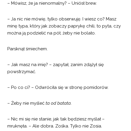
– Mówisz, że ja nienormalny? – Uniósł brew.
– Ja nic nie mówię, tylko obserwuję. I wiesz co? Masz
minę typa, który jak zobaczy paprykę chili, to pyta, czy
można ją podzielić na pół, żeby nie bolało.
Parsknął śmiechem.
– Jak masz na imię? – zapytał, zanim zdążył się
powstrzymać.
– Po co ci? – Odwróciła się w stronę pomidorów.
– Żeby nie myśleć
ta od batata
.
– Nic mi się nie stanie, jak tak będziesz myślał –
mruknęła. – Ale dobra. Zośka. Tylko nie Zosia.