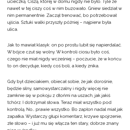
ucieczką. Ciszą, której w domu nigdy nie było. Tyle że
nawet w tej ciszy coś w nim buzowało. Gniew siedział w
nim permanentnie. Zaczął trenować, bo potrzebował
ujścia. Sztuki walki przyszły później – najpierw była
ulica.
Jak to mawiał klasyk: on po prostu lubił się napierdalać.
W bójce czuł się wolny. W kontroli ciosu było coś,
czego nie miał nigdy wcześniej – poczucie, że w końcu
to on decyduje, kiedy coś boli, a kiedy znika.
Gdy był dzieciakiem, obiecał sobie, że jak dorośnie,
będzie silny, samowystarczalny i nigdy więcej nie
zamknie się w pokoju z dłońmi na uszach, jak jakiś
tchórz. I dotrzymał słowa. Teraz miał wszystko pod
kontrolą. No… prawie wszystko. Bo zapłon nadal miał jak
zapałka. Wystarczy głupi komentarz, krzywe spojrzenie,
złe słowo – i już mu się włącza ten stary, dobrze znany