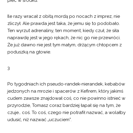
piec w środku.
Ile razy wracał z obitą mordą po nocach z imprez, nie
zliczył. Ale prawda jest taka, że jemu się to podobało.
Ten wyrzut adrenaliny, ten moment, kiedy czuł, że siła
naprawdę jest w jego rękach, że nic go nie przewróci.
Że już dawno nie jest tym małym, drżącym chłopcem z
poduszką na głowie.
3
Po tygodniach ich pseudo-randek-nierandek, kebabów
jedzonych na mrozie i spacerów z Kefirem, który jakimś
cudem zawsze znajdował coś, co nie powinno istnieć w
przyrodzie, Tomasz coraz bardziej łapał się na tym, że
czuje… coś. To coś, czego nie potrafił nazwać, a wolałby
udusić, niż nazwać „uczuciem”.