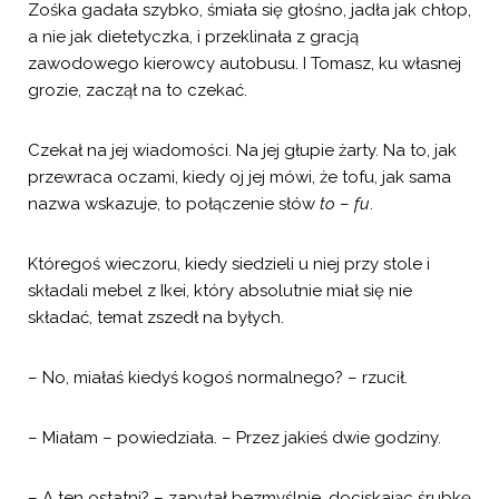
Zośka gadała szybko, śmiała się głośno, jadła jak chłop,
a nie jak dietetyczka, i przeklinała z gracją
zawodowego kierowcy autobusu. I Tomasz, ku własnej
grozie, zaczął na to czekać.
Czekał na jej wiadomości. Na jej głupie żarty. Na to, jak
przewraca oczami, kiedy oj jej mówi, że tofu, jak sama
nazwa wskazuje, to połączenie słów
to
–
fu
.
Któregoś wieczoru, kiedy siedzieli u niej przy stole i
składali mebel z Ikei, który absolutnie miał się nie
składać, temat zszedł na byłych.
– No, miałaś kiedyś kogoś normalnego? – rzucił.
– Miałam – powiedziała. – Przez jakieś dwie godziny.
– A ten ostatni? – zapytał bezmyślnie, dociskając śrubkę