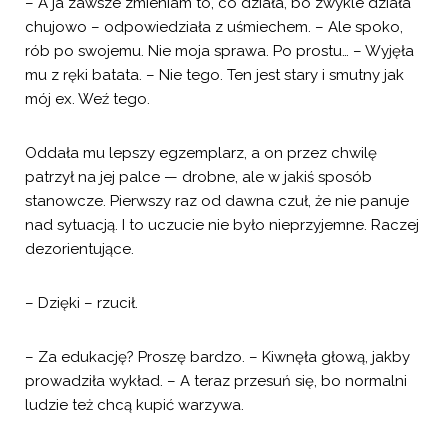
– A ja zawsze zmieniam to, co działa, bo zwykle działa
chujowo – odpowiedziała z uśmiechem. – Ale spoko,
rób po swojemu. Nie moja sprawa. Po prostu… – Wyjęła
mu z ręki batata. – Nie tego. Ten jest stary i smutny jak
mój ex. Weź tego.
Oddała mu lepszy egzemplarz, a on przez chwilę
patrzył na jej palce — drobne, ale w jakiś sposób
stanowcze. Pierwszy raz od dawna czuł, że nie panuje
nad sytuacją. I to uczucie nie było nieprzyjemne. Raczej
dezorientujące.
– Dzięki – rzucił.
– Za edukację? Proszę bardzo. – Kiwnęła głową, jakby
prowadziła wykład. – A teraz przesuń się, bo normalni
ludzie też chcą kupić warzywa.