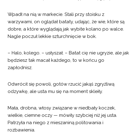
Wpadł na nią w markecie. Stali przy stoisku z
warzywami, on oglądał bataty, udając, że wie, które są
dobre, a które wyglądają jak wybite kolano po walce.
Nagle poczuł lekkie szturchnięcie w bok.
– Halo, kolego. – usłyszał. – Batat cię nie ugryzie, ale jak
będziesz tak macał każdego, to w końcu go
zapłodnisz.
Odwrócił się powoli, gotów rzucić jakąś zgryźliwą
odzywkę, ale usta mu się na moment skleiły.
Mała, drobna, włosy związane w niedbały koczek,
wielkie, ciemne oczy — mówiły szybciej niż jej usta.
Patrzyła na niego z mieszaniną politowania i
rozbawienia.