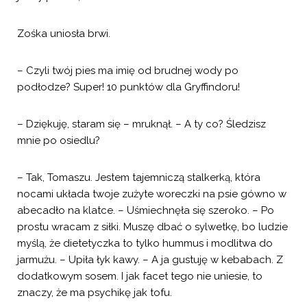
Zośka uniosła brwi.
– Czyli twój pies ma imię od brudnej wody po
podłodze? Super! 10 punktów dla Gryffindoru!
– Dziękuję, staram się – mruknął. – A ty co? Śledzisz
mnie po osiedlu?
– Tak, Tomaszu. Jestem tajemniczą stalkerką, która
nocami układa twoje zużyte woreczki na psie gówno w
abecadło na klatce. – Uśmiechnęła się szeroko. – Po
prostu wracam z siłki. Muszę dbać o sylwetkę, bo ludzie
myślą, że dietetyczka to tylko hummus i modlitwa do
jarmużu. – Upiła łyk kawy. – A ja gustuję w kebabach. Z
dodatkowym sosem. I jak facet tego nie uniesie, to
znaczy, że ma psychikę jak tofu.