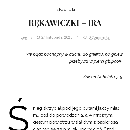
rękawiczki
RĘKAWICZKI – IRA
Lee
/
24 listopada, 2025
/
0 Comments
Nie bądź pochopny w duchu do gniewu, bo gniew
przebywa w piersi głupców.
Księga Koheleta 7-9
1
Ś
nieg skrzypiał pod jego butami jakby miał
mu coś do powiedzenia, a w mroźnym,
gęstym powietrzu wisiał dym z papierosa,
ciągnąc się za nim jak uparty cień. Szedł