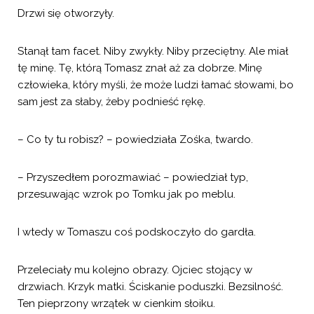
Drzwi się otworzyły.
Stanął tam facet. Niby zwykły. Niby przeciętny. Ale miał
tę minę. Tę, którą Tomasz znał aż za dobrze. Minę
człowieka, który myśli, że może ludzi łamać słowami, bo
sam jest za słaby, żeby podnieść rękę.
– Co ty tu robisz? – powiedziała Zośka, twardo.
– Przyszedłem porozmawiać – powiedział typ,
przesuwając wzrok po Tomku jak po meblu.
I wtedy w Tomaszu coś podskoczyło do gardła.
Przeleciały mu kolejno obrazy. Ojciec stojący w
drzwiach. Krzyk matki. Ściskanie poduszki. Bezsilność.
Ten pieprzony wrzątek w cienkim słoiku.