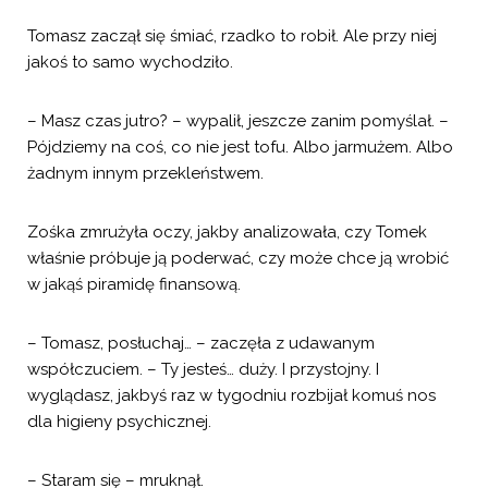
Tomasz zaczął się śmiać, rzadko to robił. Ale przy niej
jakoś to samo wychodziło.
– Masz czas jutro? – wypalił, jeszcze zanim pomyślał. –
Pójdziemy na coś, co nie jest tofu. Albo jarmużem. Albo
żadnym innym przekleństwem.
Zośka zmrużyła oczy, jakby analizowała, czy Tomek
właśnie próbuje ją poderwać, czy może chce ją wrobić
w jakąś piramidę finansową.
– Tomasz, posłuchaj… – zaczęła z udawanym
współczuciem. – Ty jesteś… duży. I przystojny. I
wyglądasz, jakbyś raz w tygodniu rozbijał komuś nos
dla higieny psychicznej.
– Staram się – mruknął.