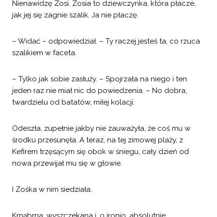
Nienawidzę Zosi. Zosia to dziewczynka, która płacze,
jak jej się zagnie szalik. Ja nie płaczę.
– Widać – odpowiedział. – Ty raczej jesteś ta, co rzuca
szalikiem w faceta.
– Tylko jak sobie zasłuży. – Spojrzała na niego i ten
jeden raz nie miał nic do powiedzenia. – No dobra,
twardzielu od batatów, miłej kolacji.
Odeszła, zupełnie jakby nie zauważyła, że coś mu w
środku przesunęła. A teraz, na tej zimowej plaży, z
Kefirem trzęsącym się obok w śniegu, cały dzień od
nowa przewijał mu się w głowie.
I Zośka w nim siedziała.
Krnąbrna, wyszczekana i, o ironio, absolutnie