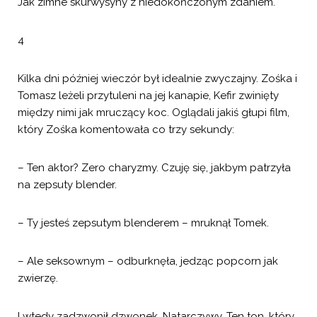
Jak zimne skurwysyny z niedokończonym zdaniem.
4
Kilka dni później wieczór był idealnie zwyczajny. Zośka i
Tomasz leżeli przytuleni na jej kanapie, Kefir zwinięty
między nimi jak mruczący koc. Oglądali jakiś głupi film,
który Zośka komentowała co trzy sekundy:
– Ten aktor? Zero charyzmy. Czuję się, jakbym patrzyła
na zepsuty blender.
– Ty jesteś zepsutym blenderem – mruknął Tomek.
– Ale seksownym – odburknęła, jedząc popcorn jak
zwierzę.
I wtedy zadzwonił dzwonek. Natarczywy. Ten ton, który