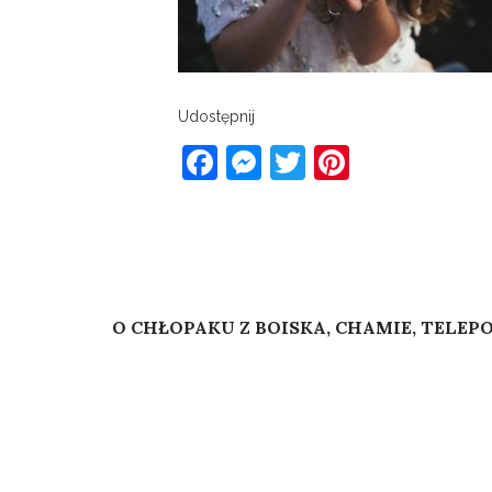
Udostępnij
Facebook
Messenger
Twitter
Pinterest
Post
Published In
O CHŁOPAKU Z BOISKA, CHAMIE, TELEP
navigation