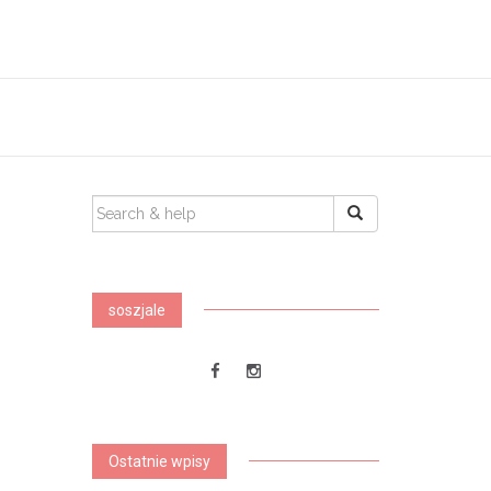
SEARCH
FOR:
soszjale
Ostatnie wpisy