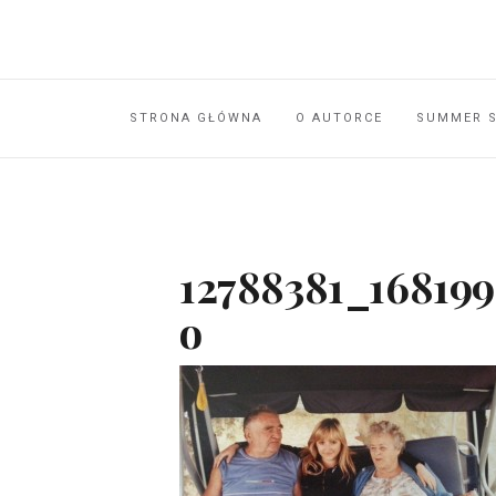
STRONA GŁÓWNA
O AUTORCE
SUMMER 
12788381_16819
o