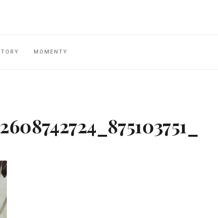
STORY
MOMENTY
92608742724_875103751_