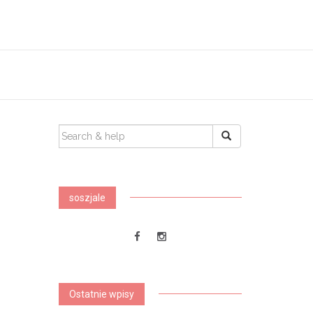
SEARCH
FOR:
soszjale
Ostatnie wpisy