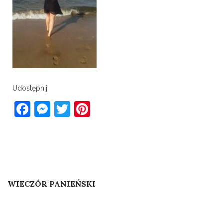
Udostępnij
Facebook
Messenger
Twitter
Pinterest
Post
Published In
WIECZÓR PANIEŃSKI
navigation