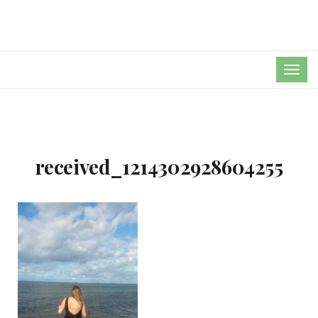
TOG
NAVI
received_1214302928604255