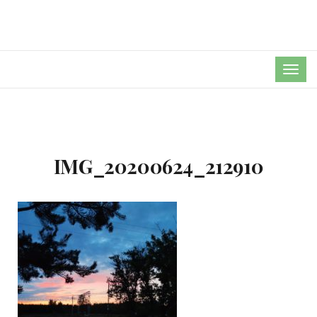
TOG
NAVI
IMG_20200624_212910