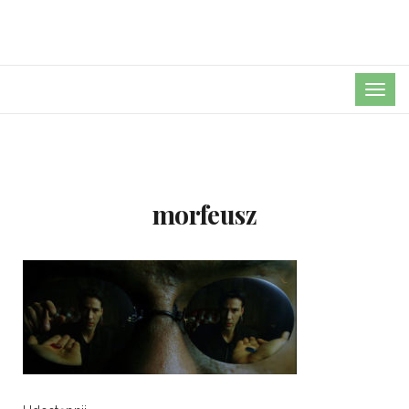
TOG
NAVI
morfeusz