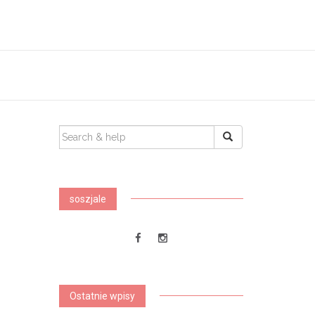
SEARCH
FOR:
soszjale
Ostatnie wpisy