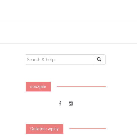
SEARCH
FOR:
soszjale
Ostatnie wpisy