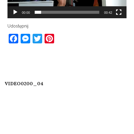
00:00
00:42
Udostępnij
Facebook
Messenger
Twitter
Pinterest
Post
Published In
VIDEO0200_04
navigation