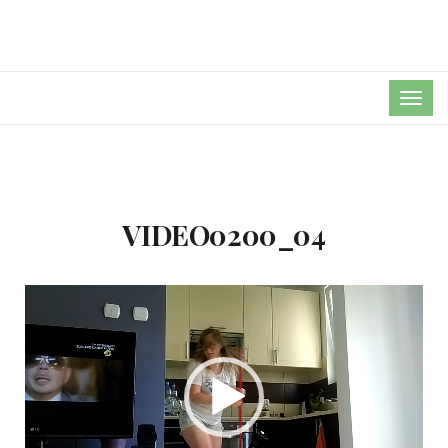
TOG
NAVI
VIDEO0200_04
Odtwarzacz
video