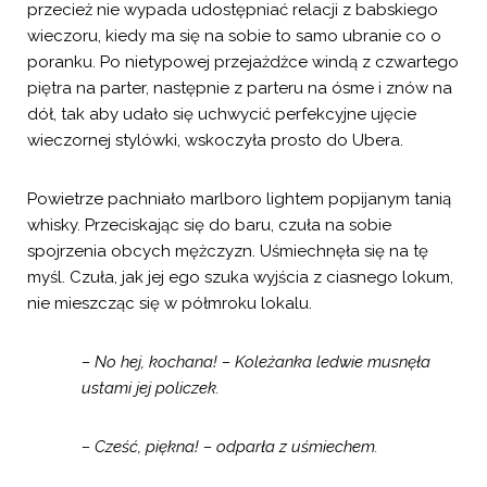
przecież nie wypada udostępniać relacji z babskiego
wieczoru, kiedy ma się na sobie to samo ubranie co o
poranku. Po nietypowej przejażdżce windą z czwartego
piętra na parter, następnie z parteru na ósme i znów na
dół, tak aby udało się uchwycić perfekcyjne ujęcie
wieczornej stylówki, wskoczyła prosto do Ubera.
Powietrze pachniało marlboro lightem popijanym tanią
whisky. Przeciskając się do baru, czuła na sobie
spojrzenia obcych mężczyzn. Uśmiechnęła się na tę
myśl. Czuła, jak jej ego szuka wyjścia z ciasnego lokum,
nie mieszcząc się w półmroku lokalu.
– No hej, kochana! – Koleżanka ledwie musnęła
ustami jej policzek.
– Cześć, piękna! – odparła z uśmiechem.