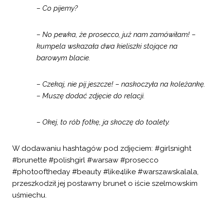
– Co pijemy?
– No pewka, że prosecco, już nam zamówiłam! –
kumpela wskazała dwa kieliszki stojące na
barowym blacie.
– Czekaj, nie pij jeszcze! – naskoczyła na koleżankę.
– Muszę dodać zdjęcie do relacji.
– Okej, to rób fotkę, ja skoczę do toalety.
W dodawaniu hashtagów pod zdjęciem: #girlsnight
#brunette #polishgirl #warsaw #prosecco
#photooftheday #beauty #like4like #warszawskalala,
przeszkodził jej postawny brunet o iście szelmowskim
uśmiechu.