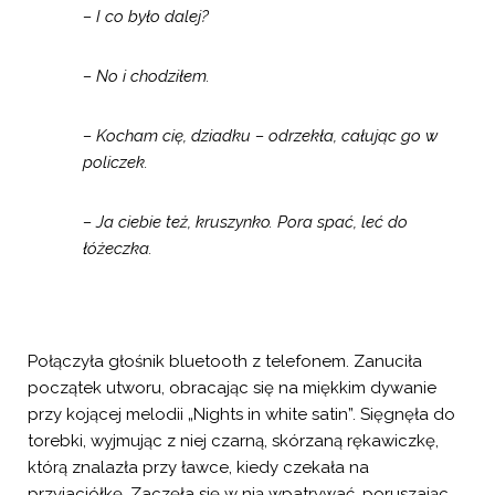
– I co było dalej?
– No i chodziłem.
– Kocham cię, dziadku – odrzekła, całując go w
policzek.
– Ja ciebie też, kruszynko. Pora spać, leć do
łóżeczka.
Połączyła głośnik bluetooth z telefonem. Zanuciła
początek utworu, obracając się na miękkim dywanie
przy kojącej melodii „Nights in white satin”. Sięgnęła do
torebki, wyjmując z niej czarną, skórzaną rękawiczkę,
którą znalazła przy ławce, kiedy czekała na
przyjaciółkę. Zaczęła się w nią wpatrywać, poruszając