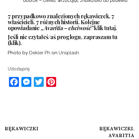
dobrze – rzekła, wrzucając znalezisko do pudełka.
7 przypadkowo znalezionych rękawiczek. 7
właścicieli. 7 różnych historii. Kolejne
opowiadanie
„Avaritia – chciwość”
klik tutaj
.
Jeśli nie czytałeś/aś proglogu, zapraszam
tu
(klik)
.
Photo by
Dekler Ph
on
Unsplash
Udostępnij
Facebook
Messenger
Twitter
Pinterest
Post
Previous Post
Next Post
RĘKAWICZKI
RĘKAWICZKI.
navigation
AVARITIA