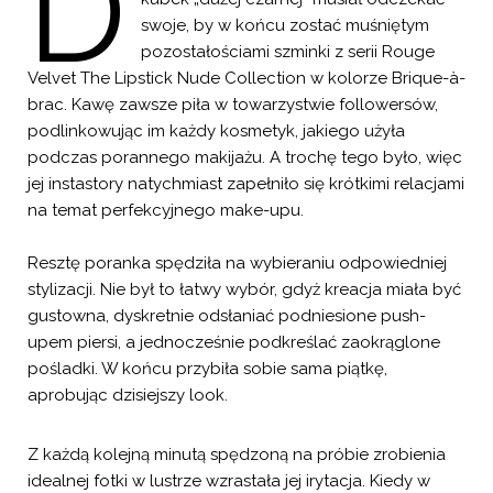
D
swoje, by w końcu zostać muśniętym
pozostałościami szminki z serii Rouge
Velvet The Lipstick Nude Collection w kolorze Brique-à-
brac. Kawę zawsze piła w towarzystwie followersów,
podlinkowując im każdy kosmetyk, jakiego użyła
podczas porannego makijażu. A trochę tego było, więc
jej instastory natychmiast zapełniło się krótkimi relacjami
na temat perfekcyjnego make-upu.
Resztę poranka spędziła na wybieraniu odpowiedniej
stylizacji. Nie był to łatwy wybór, gdyż kreacja miała być
gustowna, dyskretnie odsłaniać podniesione push-
upem piersi, a jednocześnie podkreślać zaokrąglone
pośladki. W końcu przybiła sobie sama piątkę,
aprobując dzisiejszy look.
Z każdą kolejną minutą spędzoną na próbie zrobienia
idealnej fotki w lustrze wzrastała jej irytacja. Kiedy w