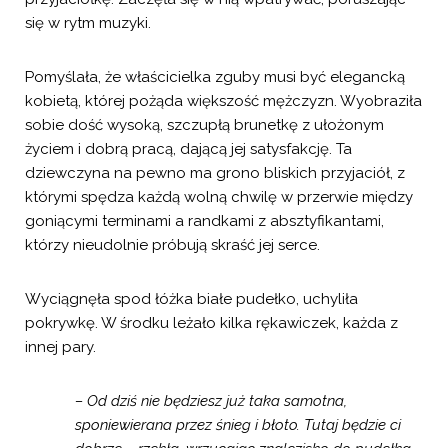
się w rytm muzyki.
Pomyślała, że właścicielka zguby musi być elegancką
kobietą, której pożąda większość mężczyzn. Wyobraziła
sobie dość wysoką, szczupłą brunetkę z ułożonym
życiem i dobrą pracą, dającą jej satysfakcję. Ta
dziewczyna na pewno ma grono bliskich przyjaciół, z
którymi spędza każdą wolną chwilę w przerwie między
goniącymi terminami a randkami z absztyfikantami,
którzy nieudolnie próbują skraść jej serce.
Wyciągnęła spod łóżka białe pudełko, uchyliła
pokrywkę. W środku leżało kilka rękawiczek, każda z
innej pary.
– Od dziś nie będziesz już taka samotna,
sponiewierana przez śnieg i błoto. Tutaj będzie ci