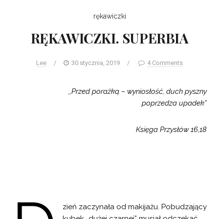
rękawiczki
RĘKAWICZKI. SUPERBIA
Lee
/
30 stycznia, 2019
/
4 Comments
,,Przed porażką – wyniosłość, duch pyszny
poprzedza upadek”
Księga Przysłów 16,18
zień zaczynała od makijażu. Pobudzający
kubek „dużej czarnej” musiał odczekać