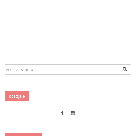
SEARCH
FOR:
soszjale