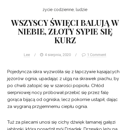
życie codzienne, ludzie
WSZYSCY ŚWIĘCI BALUJĄ W
NIEBIE, ZŁOTY SYPIE SIĘ
KURZ
Lee
/
4 sierpnia, 2020
/
1 Comment
Pojedyncza iskra wyzwoliła się z łapczywie kąsających
jęzorów ognia, upadając z ulgą na skrawek piachu, by
po chwili zatopić się w szarości popiołu. Chłód
sierpniowej nocy próbował przebić się przez falę
gorąca bijącą od ogniska, lecz pokornie ustąpił, dając
za wygraną przyjemnemu ciepłu ognia.
Tuż za plecami unosi się cichy dźwięk łamanej gałęzi
jabłonki, którą posadził mój Dziadek. Drzewko leży na