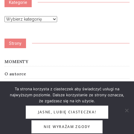
Kategorie
Kategorie
Strony
MOMENTY
O autorce
SUMMER STORY
Ta strona korzysta z ciasteczek aby świadczyć usługi na
najwyższym poziomie. Dalsze korzystanie ze strony oznacza,
że zgadzasz się na ich użycie.
JASNE, LUBIĘ CIASTECZKA!
© 2026 Lidia Gie. All rights reserved.
Theme by
MOOZ Themes
Powered by
WordPress
NIE WYRAŻAM ZGODY