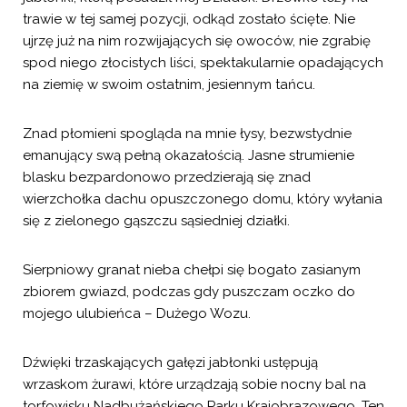
trawie w tej samej pozycji, odkąd zostało ścięte. Nie
ujrzę już na nim rozwijających się owoców, nie zgrabię
spod niego złocistych liści, spektakularnie opadających
na ziemię w swoim ostatnim, jesiennym tańcu.
Znad płomieni spogląda na mnie łysy, bezwstydnie
emanujący swą pełną okazałością. Jasne strumienie
blasku bezpardonowo przedzierają się znad
wierzchołka dachu opuszczonego domu, który wyłania
się z zielonego gąszczu sąsiedniej działki.
Sierpniowy granat nieba chełpi się bogato zasianym
zbiorem gwiazd, podczas gdy puszczam oczko do
mojego ulubieńca – Dużego Wozu.
Dźwięki trzaskających gałęzi jabłonki ustępują
wrzaskom żurawi, które urządzają sobie nocny bal na
torfowisku Nadbużańskiego Parku Krajobrazowego. Ten