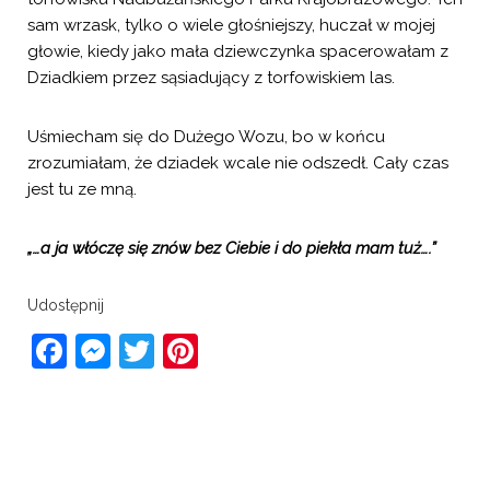
sam wrzask, tylko o wiele głośniejszy, huczał w mojej
głowie, kiedy jako mała dziewczynka spacerowałam z
Dziadkiem przez sąsiadujący z torfowiskiem las.
Uśmiecham się do Dużego Wozu, bo w końcu
zrozumiałam, że dziadek wcale nie odszedł. Cały czas
jest tu ze mną.
„…a ja włóczę się znów bez Ciebie i do piekła mam tuż….”
Udostępnij
Facebook
Messenger
Twitter
Pinterest
Previous Post
Next Post