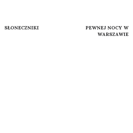
Post
Previous Post
Next Post
SŁONECZNIKI
PEWNEJ NOCY W
navigation
WARSZAWIE