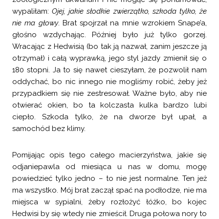
wypaliłam:
Ojej, jakie słodkie zwierzątko, szkoda tylko, że
nie ma głowy
. Brat spojrzał na mnie wzrokiem Snape’a,
głośno wzdychając. Później było już tylko gorzej.
Wracając z Hedwisią (bo tak ją nazwał, zanim jeszcze ją
otrzymał) i całą wyprawką, jego styl jazdy zmienił się o
180 stopni. Ja to się nawet cieszyłam, że pozwolił nam
oddychać, bo nic innego nie mogliśmy robić, żeby jeż
przypadkiem się nie zestresował. Ważne było, aby nie
otwierać okien, bo ta kolczasta kulka bardzo lubi
ciepło. Szkoda tylko, że na dworze był upał, a
samochód bez klimy.
Pomijając opis tego całego macierzyństwa, jakie się
odjaniepawla od miesiąca u nas w domu, mogę
powiedzieć tylko jedno – to nie jest normalne. Ten jeż
ma wszystko. Mój brat zaczął spać na podłodze, nie ma
miejsca w sypialni, żeby rozłożyć łóżko, bo kojec
Hedwisi by się wtedy nie zmieścił. Druga połowa nory to