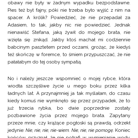
obawy nie były w żadnym wypadku bezpodstawne.
Pies też był fajny, póki nie trzeba było wyjść z nim na
spacer. A królik? Powiedzieć, że nie przepadał za
Adasiem, to tak, jakby nic nie powiedzieć. Jednak
nienawiść Stefana, jaką żywił do mojego brata, nie
wzięła się znikąd. Jakby ktoś machał mi codziennie
babcinym pasztetem przed oczami, grożąc, że kiedyś
też skończę w foremce, to śmiem przypuszczać, że nie
pałałabym do tej osoby sympatią.
No i należy jeszcze wspomnieć o mojej rybce, która
wiodła szczęśliwe życie u mego boku przez kilka
ładnych lat. A przynajmniej ja tak myślałam, do czasu
kiedy komuś nie wymknęło się przez przypadek, że to
już trzecia rybka, bo dwie poprzednie zostały
pozbawione życia przez mojego brata. Zapytany
przeze mnie, czy krążące pogłoski są prawdą, odrzekł
jedynie:
Nie, nie, nie, nie-wiem. Nie, nie, nie pomogę
. Koniec
końców, przyznał, że nie potrafi w wymienianie wody,