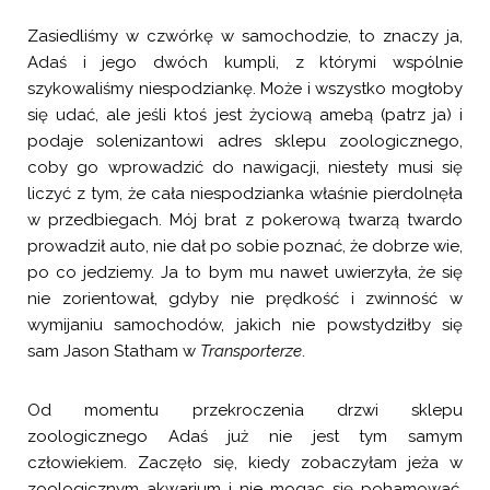
Zasiedliśmy w czwórkę w samochodzie, to znaczy ja,
Adaś i jego dwóch kumpli, z którymi wspólnie
szykowaliśmy niespodziankę. Może i wszystko mogłoby
się udać, ale jeśli ktoś jest życiową amebą (patrz ja) i
podaje solenizantowi adres sklepu zoologicznego,
coby go wprowadzić do nawigacji, niestety musi się
liczyć z tym, że cała niespodzianka właśnie pierdolnęła
w przedbiegach. Mój brat z pokerową twarzą twardo
prowadził auto, nie dał po sobie poznać, że dobrze wie,
po co jedziemy. Ja to bym mu nawet uwierzyła, że się
nie zorientował, gdyby nie prędkość i zwinność w
wymijaniu samochodów, jakich nie powstydziłby się
sam Jason Statham w
Transporterze
.
Od momentu przekroczenia drzwi sklepu
zoologicznego Adaś już nie jest tym samym
człowiekiem. Zaczęło się, kiedy zobaczyłam jeża w
zoologicznym akwarium i nie mogąc się pohamować,