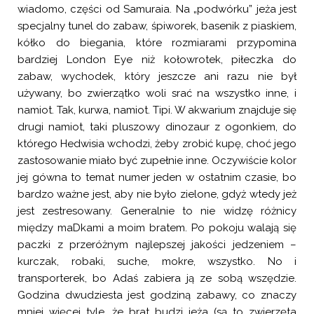
wiadomo, części od Samuraia. Na „podwórku” jeża jest
specjalny tunel do zabaw, śpiworek, basenik z piaskiem,
kółko do biegania, które rozmiarami przypomina
bardziej London Eye niż kołowrotek, piłeczka do
zabaw, wychodek, który jeszcze ani razu nie był
używany, bo zwierzątko woli srać na wszystko inne, i
namiot. Tak, kurwa, namiot. Tipi. W akwarium znajduje się
drugi namiot, taki pluszowy dinozaur z ogonkiem, do
którego Hedwisia wchodzi, żeby zrobić kupę, choć jego
zastosowanie miało być zupełnie inne. Oczywiście kolor
jej gówna to temat numer jeden w ostatnim czasie, bo
bardzo ważne jest, aby nie było zielone, gdyż wtedy jeż
jest zestresowany. Generalnie to nie widzę różnicy
między maDkami a moim bratem. Po pokoju walają się
paczki z przeróżnym najlepszej jakości jedzeniem –
kurczak, robaki, suche, mokre, wszystko. No i
transporterek, bo Adaś zabiera ją ze sobą wszędzie.
Godzina dwudziesta jest godziną zabawy, co znaczy
mniej więcej tyle, że brat budzi jeża (są to zwierzęta