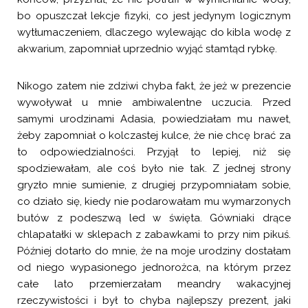
bo opuszczał lekcje fizyki, co jest jedynym logicznym
wytłumaczeniem, dlaczego wylewając do kibla wodę z
akwarium, zapomniał uprzednio wyjąć stamtąd rybkę.
Nikogo zatem nie zdziwi chyba fakt, że jeż w prezencie
wywoływał u mnie ambiwalentne uczucia. Przed
samymi urodzinami Adasia, powiedziałam mu nawet,
żeby zapomniał o kolczastej kulce, że nie chcę brać za
to odpowiedzialności. Przyjął to lepiej, niż się
spodziewałam, ale coś było nie tak. Z jednej strony
gryzło mnie sumienie, z drugiej przypomniałam sobie,
co działo się, kiedy nie podarowałam mu wymarzonych
butów z podeszwą led w święta. Gówniaki drące
chlapatałki w sklepach z zabawkami to przy nim pikuś.
Później dotarło do mnie, że na moje urodziny dostałam
od niego wypasionego jednorożca, na którym przez
całe lato przemierzałam meandry wakacyjnej
rzeczywistości i był to chyba najlepszy prezent, jaki