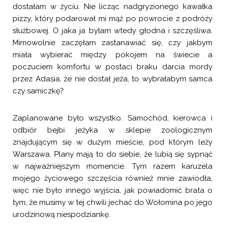
dostałam w życiu. Nie licząc nadgryzionego kawałka
pizzy, który podarował mi mąż po powrocie z podróży
służbowej. O jaka ja byłam wtedy głodna i szczęśliwa.
Mimowolnie zaczęłam zastanawiać się, czy jakbym
miała wybierać między pokojem na świecie a
poczuciem komfortu w postaci braku darcia mordy
przez Adasia, że nie dostał jeża, to wybrałabym samca
czy samiczkę?
Zaplanowane było wszystko. Samochód, kierowca i
odbiór bejbi jeżyka w sklepie zoologicznym
znajdującym się w dużym mieście, pod którym leży
Warszawa. Plany mają to do siebie, że lubią się sypnąć
w najważniejszym momencie. Tym razem karuzela
mojego życiowego szczęścia również mnie zawiodła,
więc nie było innego wyjścia, jak powiadomić brata o
tym, że musimy w tej chwili jechać do Wołomina po jego
urodzinową niespodziankę.