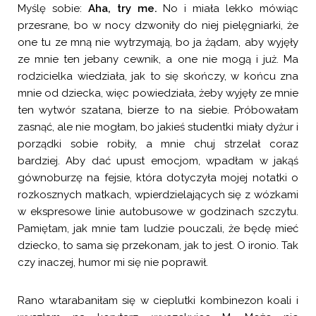
Myślę sobie:
Aha, try me.
No i miała lekko mówiąc
przesrane, bo w nocy dzwoniły do niej pielęgniarki, że
one tu ze mną nie wytrzymają, bo ja żądam, aby wyjęły
ze mnie ten jebany cewnik, a one nie mogą i już. Ma
rodzicielka wiedziała, jak to się skończy, w końcu zna
mnie od dziecka, więc powiedziała, żeby wyjęły ze mnie
ten wytwór szatana, bierze to na siebie. Próbowałam
zasnąć, ale nie mogłam, bo jakieś studentki miały dyżur i
porządki sobie robiły, a mnie chuj strzelał coraz
bardziej. Aby dać upust emocjom, wpadłam w jakąś
gównoburzę na fejsie, która dotyczyła mojej notatki o
rozkosznych matkach, wpierdzielających się z wózkami
w ekspresowe linie autobusowe w godzinach szczytu.
Pamiętam, jak mnie tam ludzie pouczali, że będę mieć
dziecko, to sama się przekonam, jak to jest. O ironio. Tak
czy inaczej, humor mi się nie poprawił.
Rano wtarabaniłam się w cieplutki kombinezon koali i