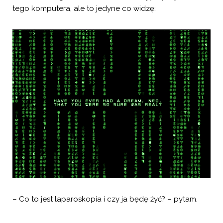
tego komputera, ale to jedyne co widzę:
– Co to jest laparoskopia i czy ja będę żyć? – pytam.