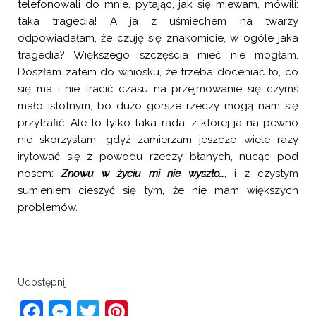
telefonowali do mnie, pytając, jak się miewam, mówili:
taka tragedia! A ja z uśmiechem na twarzy
odpowiadałam, że czuję się znakomicie, w ogóle jaka
tragedia? Większego szczęścia mieć nie mogłam.
Doszłam zatem do wniosku, że trzeba doceniać to, co
się ma i nie tracić czasu na przejmowanie się czymś
mało istotnym, bo dużo gorsze rzeczy mogą nam się
przytrafić. Ale to tylko taka rada, z której ja na pewno
nie skorzystam, gdyż zamierzam jeszcze wiele razy
irytować się z powodu rzeczy błahych, nucąc pod
nosem:
Znowu w życiu mi nie wyszło…
, i z czystym
sumieniem cieszyć się tym, że nie mam większych
problemów.
Udostępnij
Facebook
Messenger
Twitter
Pinterest