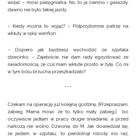
widać – mówi pielęgniarka. No to ja ciemno i gwiazdy,
dawno nie było takiej jazdy.
– Kiedy można to wyjąć? – Półprzytomnie patrzę na
wkłuty w rękę wenflon.
– Dopiero jak będziesz wychodzić ze szpitala
dziecinko. – Zajebiście, nie dam rady egzystować ze
świadomością, że coś mam wkłute prosto w żyłę. Co mi
w tym bólu brzucha przeszkadzało?
* * *
Czekam na operację już kolejną godzinę, [Przepraszam,
zabieg. Mama mówi, że to tylko mały zabieg.] bo
oczywiście jadłam w pracy drugie śniadanie, a przed
narkozą nie wolno. Dzwonię do M. Jak dowiedział się,
że jestem w szpitalu, to pierdolnął robotę ino raz,