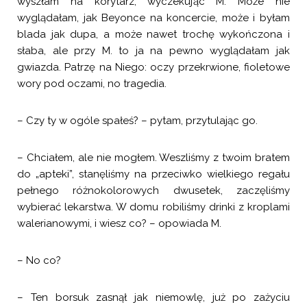
wyszłam na korytarz, wyczekując M. Może nie
wyglądałam, jak Beyonce na koncercie, może i byłam
blada jak dupa, a może nawet trochę wykończona i
słaba, ale przy M. to ja na pewno wyglądałam jak
gwiazda. Patrzę na Niego: oczy przekrwione, fioletowe
wory pod oczami, no tragedia.
– Czy ty w ogóle spałeś? – pytam, przytulając go.
– Chciałem, ale nie mogłem. Weszliśmy z twoim bratem
do „apteki”, stanęliśmy na przeciwko wielkiego regału
pełnego różnokolorowych dwusetek, zaczęliśmy
wybierać lekarstwa. W domu robiliśmy drinki z kroplami
walerianowymi, i wiesz co? – opowiada M.
– No co?
– Ten borsuk zasnął jak niemowlę, już po zażyciu