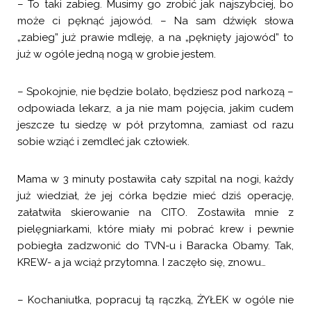
– To taki zabieg. Musimy go zrobić jak najszybciej, bo
może ci pęknąć jajowód. – Na sam dźwięk słowa
„zabieg” już prawie mdleję, a na „pęknięty jajowód” to
już w ogóle jedną nogą w grobie jestem.
– Spokojnie, nie będzie bolało, będziesz pod narkozą –
odpowiada lekarz, a ja nie mam pojęcia, jakim cudem
jeszcze tu siedzę w pół przytomna, zamiast od razu
sobie wziąć i zemdleć jak człowiek.
Mama w 3 minuty postawiła cały szpital na nogi, każdy
już wiedział, że jej córka będzie mieć dziś operację,
załatwiła skierowanie na CITO. Zostawiła mnie z
pielęgniarkami, które miały mi pobrać krew i pewnie
pobiegła zadzwonić do TVN-u i Baracka Obamy. Tak,
KREW- a ja wciąż przytomna. I zaczęło się, znowu…
– Kochaniutka, popracuj tą rączką, ŻYŁEK w ogóle nie