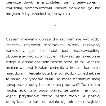
pierwszej dawki, a ja zostałem sam z telewizorem i
dwusetką pomarańczówki. Nawet dobudzić go nie
mogłem, żeby przeniósł się do sypialni.
* * *
Czasem miewamy gorsze dni, nic nam nie wychodzi,
jesteśmy zmęczeni, rozdrażnieni. Wtedy zazwyczaj
narzekamy, jaki to świat jest niesprawiedliwy,
ubolewamy nad swoim życiem. Niby nic się takiego nie
dzieje, a jednak coś nam przeszkadza. Ja taki wieczór
miałam wczoraj, leżałam owinięta w koc na kanapie i
marudziłam. Herbata była ble, bo słodzik to jednak nie
to samo, co łyżeczka cukru. To może zjadłabym małą
kanapeczkę, coby humor sobie poprawić? Też nie, bo
następnego dnia będę płakać, że żarłam na noc i
więcej przysiadów trzeba będzie zrobić. A później
pomyślałam o tym, co działo się rok temu. Najbliżsi