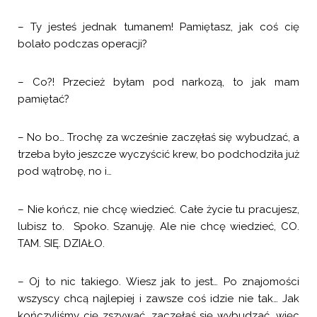
– Ty jesteś jednak tumanem! Pamiętasz, jak coś cię
bolało podczas operacji?
– Co?! Przecież byłam pod narkozą, to jak mam
pamiętać?
– No bo… Trochę za wcześnie zaczęłaś się wybudzać, a
trzeba było jeszcze wyczyścić krew, bo podchodziła już
pod wątrobę, no i…
– Nie kończ, nie chcę wiedzieć. Całe życie tu pracujesz,
lubisz to. Spoko. Szanuję. Ale nie chcę wiedzieć, CO.
TAM. SIĘ. DZIAŁO.
– Oj to nic takiego. Wiesz jak to jest… Po znajomości
wszyscy chcą najlepiej i zawsze coś idzie nie tak… Jak
kończyliśmy cię zszywać, zaczęłaś się wybudzać, więc