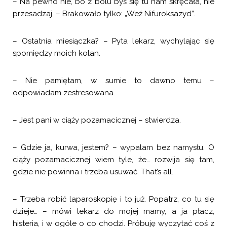
– Na pewno nie, bo z bólu byś się tu nam skręcała, nie
przesadzaj. – Brakowało tylko: „Weź Nifuroksazyd”.
– Ostatnia miesiączka? – Pyta lekarz, wychylając się
spomiędzy moich kolan.
– Nie pamiętam, w sumie to dawno temu –
odpowiadam zestresowana.
– Jest pani w ciąży pozamacicznej – stwierdza.
– Gdzie ja, kurwa, jestem? – wypalam bez namysłu. O
ciąży pozamacicznej wiem tyle, że… rozwija się tam,
gdzie nie powinna i trzeba usuwać. That’s all.
– Trzeba robić laparoskopię i to już. Popatrz, co tu się
dzieje… – mówi lekarz do mojej mamy, a ja płacz,
histeria, i w ogóle o co chodzi. Próbuję wyczytać coś z