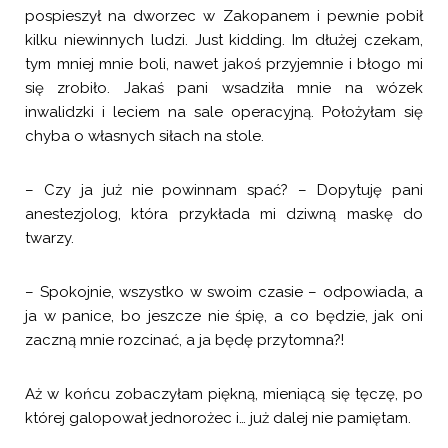
pospieszył na dworzec w Zakopanem i pewnie pobił
kilku niewinnych ludzi. Just kidding. Im dłużej czekam,
tym mniej mnie boli, nawet jakoś przyjemnie i błogo mi
się zrobiło. Jakaś pani wsadziła mnie na wózek
inwalidzki i leciem na sale operacyjną. Położyłam się
chyba o własnych siłach na stole.
– Czy ja już nie powinnam spać? – Dopytuję pani
anestezjolog, która przykłada mi dziwną maskę do
twarzy.
– Spokojnie, wszystko w swoim czasie – odpowiada, a
ja w panice, bo jeszcze nie śpię, a co będzie, jak oni
zaczną mnie rozcinać, a ja będę przytomna?!
Aż w końcu zobaczyłam piękną, mieniącą się tęczę, po
której galopował jednorożec i… już dalej nie pamiętam.