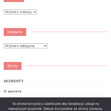
Archiwa
Kategorie
Kategorie
Strony
MOMENTY
O autorce
SUMMER STORY
Ta strona korzysta z ciasteczek aby świadczyć usługi na
najwyższym poziomie. Dalsze korzystanie ze strony oznacza,