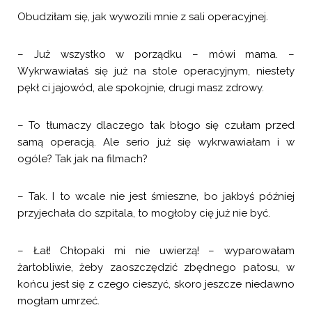
Obudziłam się, jak wywozili mnie z sali operacyjnej.
– Już wszystko w porządku – mówi mama. –
Wykrwawiałaś się już na stole operacyjnym, niestety
pękł ci jajowód, ale spokojnie, drugi masz zdrowy.
– To tłumaczy dlaczego tak błogo się czułam przed
samą operacją. Ale serio już się wykrwawiałam i w
ogóle? Tak jak na filmach?
– Tak. I to wcale nie jest śmieszne, bo jakbyś później
przyjechała do szpitala, to mogłoby cię już nie być.
– Łał! Chłopaki mi nie uwierzą! – wyparowałam
żartobliwie, żeby zaoszczędzić zbędnego patosu, w
końcu jest się z czego cieszyć, skoro jeszcze niedawno
mogłam umrzeć.