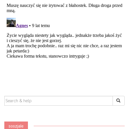
SEARCH
FOR:
soszjale