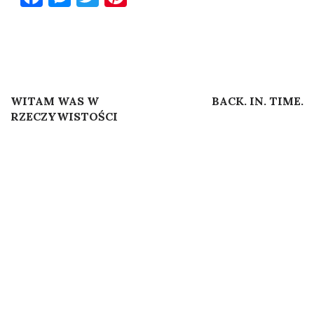
Post
Previous Post
Next Post
WITAM WAS W
BACK. IN. TIME.
navigation
RZECZYWISTOŚCI