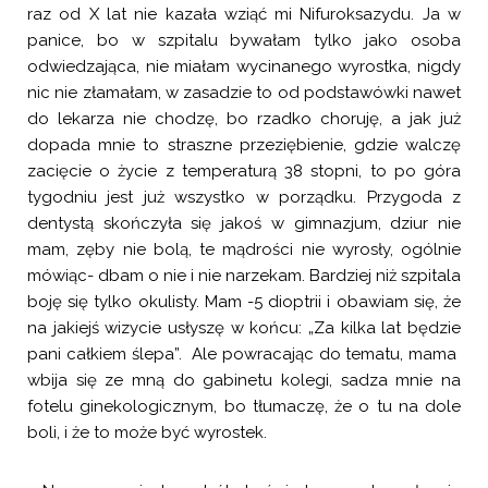
raz od X lat nie kazała wziąć mi Nifuroksazydu. Ja w
panice, bo w szpitalu bywałam tylko jako osoba
odwiedzająca, nie miałam wycinanego wyrostka, nigdy
nic nie złamałam, w zasadzie to od podstawówki nawet
do lekarza nie chodzę, bo rzadko choruję, a jak już
dopada mnie to straszne przeziębienie, gdzie walczę
zacięcie o życie z temperaturą 38 stopni, to po góra
tygodniu jest już wszystko w porządku. Przygoda z
dentystą skończyła się jakoś w gimnazjum, dziur nie
mam, zęby nie bolą, te mądrości nie wyrosły, ogólnie
mówiąc- dbam o nie i nie narzekam. Bardziej niż szpitala
boję się tylko okulisty. Mam -5 dioptrii i obawiam się, że
na jakiejś wizycie usłyszę w końcu: „Za kilka lat będzie
pani całkiem ślepa”. Ale powracając do tematu, mama
wbija się ze mną do gabinetu kolegi, sadza mnie na
fotelu ginekologicznym, bo tłumaczę, że o tu na dole
boli, i że to może być wyrostek.