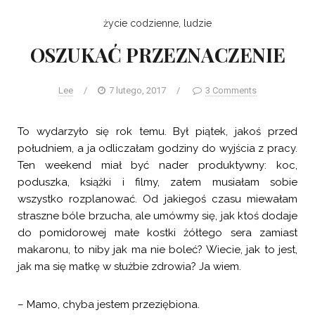
życie codzienne, ludzie
OSZUKAĆ PRZEZNACZENIE
Lee
/
7 lutego, 2017
/
3 Comments
To wydarzyło się rok temu. Był piątek, jakoś przed
południem, a ja odliczałam godziny do wyjścia z pracy.
Ten weekend miał być nader produktywny: koc,
poduszka, książki i filmy, zatem musiałam sobie
wszystko rozplanować. Od jakiegoś czasu miewałam
straszne bóle brzucha, ale umówmy się, jak ktoś dodaje
do pomidorowej małe kostki żółtego sera zamiast
makaronu, to niby jak ma nie boleć? Wiecie, jak to jest,
jak ma się matkę w służbie zdrowia? Ja wiem.
– Mamo, chyba jestem przeziębiona.